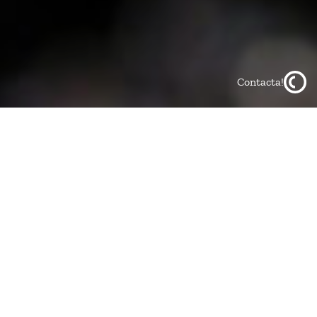
Contacta!
Nuestro compromiso ambiental se
extiende a
todos nuestros proyectos
PADIMA es una firma líder en servicios de asesoría legal,
gestión estratégica, protección y defensa de la creatividad e
innovación, orientada al mercado nacional e internacional.
Damos fiel cumplimiento a nuestra misión de defender y