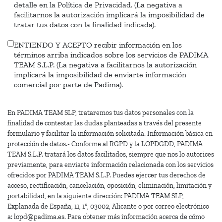
detalle en la Política de Privacidad. (La negativa a
datos
facilitarnos la autorización implicará la imposibilidad de
tratar tus datos con la finalidad indicada).
ENTIENDO Y ACEPTO recibir información en los
Infomación
términos arriba indicados sobre los servicios de PADIMA
comercial
TEAM S.L.P. (La negativa a facilitarnos la autorización
implicará la imposibilidad de enviarte información
comercial por parte de Padima).
En PADIMA TEAM SLP, trataremos tus datos personales con la
finalidad de contestar las dudas planteadas a través del presente
formulario y facilitar la información solicitada. Información básica en
protección de datos.- Conforme al RGPD y la LOPDGDD, PADIMA
TEAM S.L.P. tratará los datos facilitados, siempre que nos lo autorices
previamente, para enviarte información relacionada con los servicios
ofrecidos por PADIMA TEAM S.L.P. Puedes ejercer tus derechos de
acceso, rectificación, cancelación, oposición, eliminación, limitación y
portabilidad, en la siguiente dirección: PADIMA TEAM SLP,
Explanada de España, 11, 1º, 03002, Alicante o por correo electrónico
a: lopd@padima.es. Para obtener más información acerca de cómo