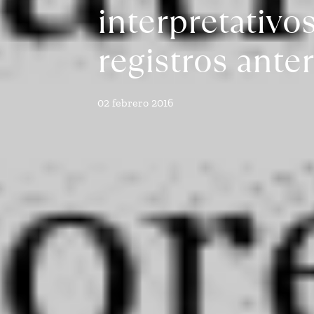
interpretativo
registros anter
02 febrero 2016