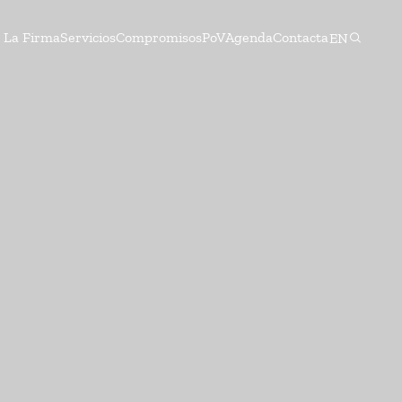
La Firma
Servicios
Compromisos
PoV
Agenda
Contacta
EN