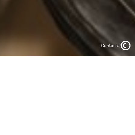
Contacta!
Compartir en:
linkedin
x
whatsapp
Ya de vuelta después de las reparadoras vacaciones de
verano, y haciendo un repaso de los muchos
acontecimientos ocurridos en el primer semestre de año
superado, recuerdo abril de 2022.
En el sector de la Propiedad Industrial, y especialmente en
lo que a Indicaciones Geográficas (IG) se refiere,
abril de
2022 quedará marcada como una fecha importante para la