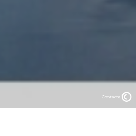
Contacta!
Compartir en:
linkedin
x
whatsapp