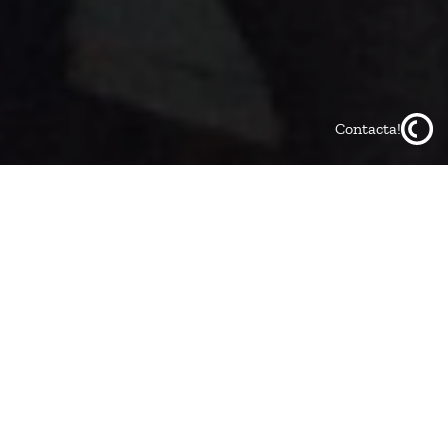
Contacta!
Compartir en:
linkedin
x
whatsapp
Todo un éxito la sexta actividad en Alicante de
CMM
, el
taller para socios
“El marketing online que funciona”
impartido magistralmente por Andrés de España director
general de
3dids
.
A esta actividad asistieron miembros del
CMM
, como
nuestra socia y directora del Área de Estrategia &
Protección
Eva Toledo
, e invitados de socios, la mayoría de
ellos profesionales del marketing y representantes de