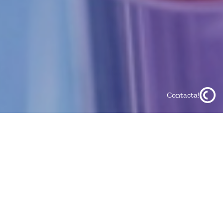
Contacta!
Compartir en:
linkedin
x
whatsapp
En la materia de propiedad industrial con carácter general,
se aplica el principio de:
Toda invención pertenece al primer
creador que solicite el registro
. Sin embargo, cuando tales
creaciones se producen en el ámbito laboral, ésta máxima
debe buscar acomodo con el principio de derecho laboral, ya
que los frutos del trabajo remunerado corresponden al